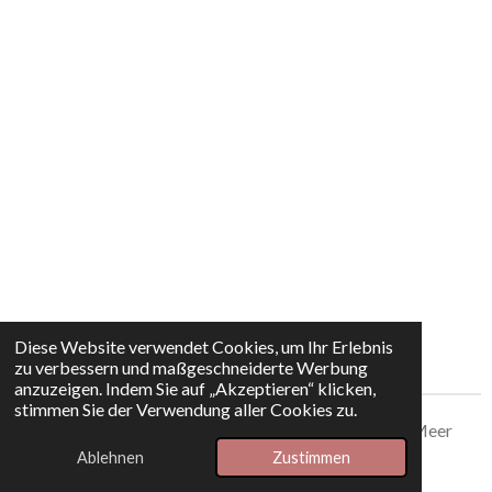
Diese Website verwendet Cookies, um Ihr Erlebnis
zu verbessern und maßgeschneiderte Werbung
anzuzeigen. Indem Sie auf „Akzeptieren“ klicken,
stimmen Sie der Verwendung aller Cookies zu.
© 2024 - 2026 Wunderzauberwolle - Nähkästchen & Meer
Ablehnen
Zustimmen
Mit Unterstützung von
Webador