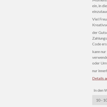
ein, in 
einzutau
Viel Fre
Kreativs
der Guts
Zahlungs
Code ers
kann nur 
verwende
oder Um
nur inne
Details 
In den 