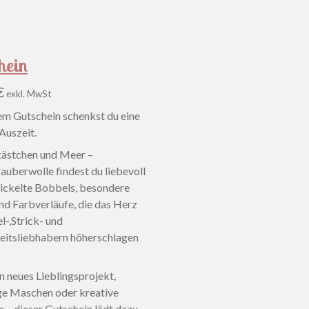
hein
€
exkl. MwSt
em Gutschein schenkst du eine
Auszeit.
ästchen und Meer –
uberwolle findest du liebevoll
ckelte Bobbels, besondere
nd Farbverläufe, die das Herz
l-,Strick- und
itsliebhabern höherschlagen
n neues Lieblingsprojekt,
ge Maschen oder kreative
– dieser Gutschein lädt dazu