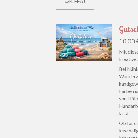
exkl. MwSt
Gutsc
10,00 
Mit dies
kreative 
Bei Nähk
Wunderza
handgewi
Farben u
von Häke
Handarbe
lässt.
Ob für ei
kuscheli
Momente 