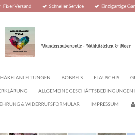
Fixer Versand
Schneller Service
Einzigartige Ga
Wunderzauberwolle - Nähkästchen & Meer
HÄKELANLEITUNGEN
BOBBELS
FLAUSCHIS
G
ERKLÄRUNG
ALLGEMEINE GESCHÄFTSBEDINGUNGEN
LEHRUNG & WIDERRUFSFORMULAR
IMPRESSUM