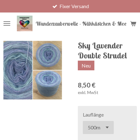
Fixer Versand
Zum
Hauptinhalt
springen
Wunderzauberwolle - Nähkästchen & Meer
Sky Lavender
Double Strudel
Neu
8,50 €
exkl. MwSt
Lauflänge