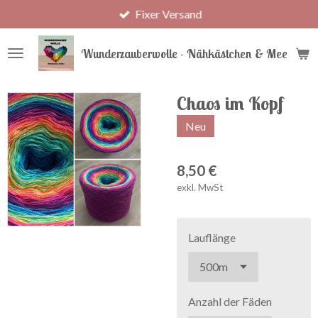
Fixer Versand
Zum
Hauptinhalt
springen
Wunderzauberwolle - Nähkästchen & Meer
Chaos im Kopf
Neu
8,50 €
exkl. MwSt
Lauflänge
Anzahl der Fäden