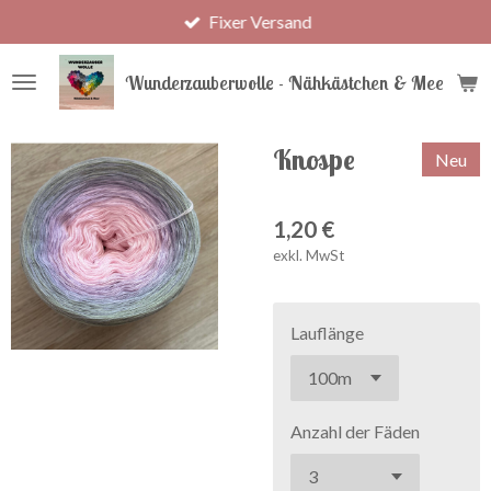
Fixer Versand
Zum
Hauptinhalt
springen
Wunderzauberwolle - Nähkästchen & Meer
Knospe
Neu
1,20 €
exkl. MwSt
Lauflänge
Anzahl der Fäden