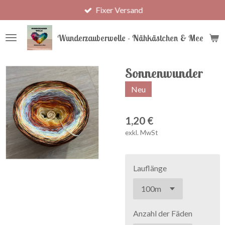
Fixer Versand
Zum
Hauptinhalt
springen
Wunderzauberwolle - Nähkästchen & Meer
Sonnenwunder
Neu
1,20 €
exkl. MwSt
Lauflänge
Anzahl der Fäden