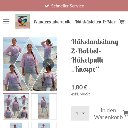
Schneller Service
Zum
Hauptinhalt
springen
Wunderzauberwolle - Nähkästchen & Meer
Häkelanleitung
2-Bobbel-
Häkelpulli
„Knospe“
1,80 €
exkl. MwSt
In den
Warenkorb