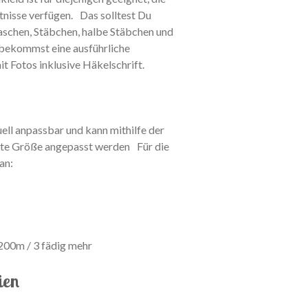
nisse verfügen. Das solltest Du
schen, Stäbchen, halbe Stäbchen und
bekommst eine ausführliche
it Fotos inklusive Häkelschrift.
uell anpassbar und kann mithilfe der
hte Größe angepasst werden Für die
man:
200m / 3 fädig mehr
ien