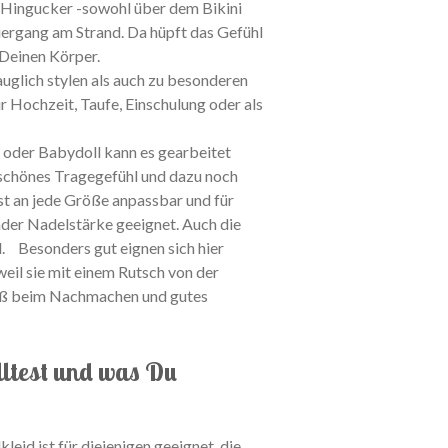
r Hingucker -sowohl über dem Bikini
iergang am Strand. Da hüpft das Gefühl
 Deinen Körper.
auglich stylen als auch zu besonderen
r Hochzeit, Taufe, Einschulung oder als
 oder Babydoll kann es gearbeitet
r schönes Tragegefühl und dazu noch
t an jede Größe anpassbar und für
der Nadelstärke geeignet. Auch die
l. Besonders gut eignen sich hier
eil sie mit einem Rutsch von der
aß beim Nachmachen und gutes
ltest und was Du
eid ist für diejenigen geeignet, die