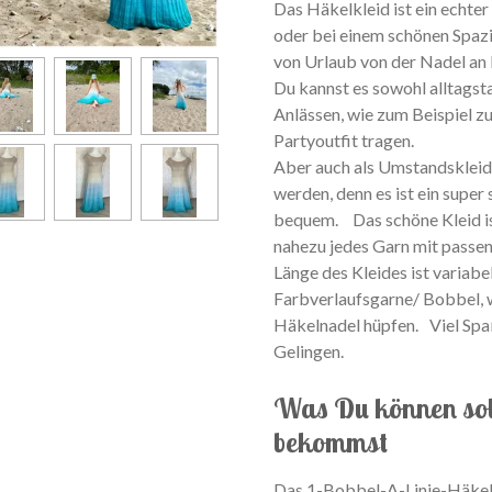
Das Häkelkleid ist ein echte
oder bei einem schönen Spaz
von Urlaub von der Nadel an
Du kannst es sowohl alltagst
Anlässen, wie zum Beispiel zu
Partyoutfit tragen.
Aber auch als Umstandskleid
werden, denn es ist ein supe
bequem. Das schöne Kleid is
nahezu jedes Garn mit passen
Länge des Kleides ist variabe
Farbverlaufsgarne/ Bobbel, w
Häkelnadel hüpfen. Viel Sp
Gelingen.
Was Du können sol
bekommst
Das 1-Bobbel-A-Linie-Häkelkl