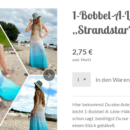
1-Bobbel-A-L
„Strandstar
2,75 €
exkl. MwSt
In den Ware
Hier bekommst Du eine Anlei
leicht 1-Bobbel-A-Linie-Häk
schon sagt, benötigst Du nur
einem Stück gehäkelt.