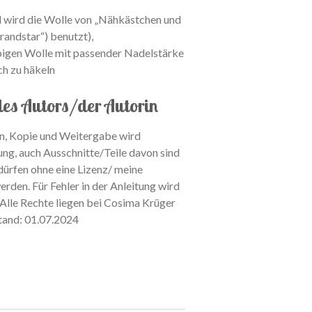
d wird die Wolle von „Nähkästchen und
randstar“) benutzt),
ebigen Wolle mit passender Nadelstärke
ch zu häkeln
es Autors/der Autorin
n, Kopie und Weitergabe wird
ung, auch Ausschnitte/Teile davon sind
ürfen ohne eine Lizenz/ meine
rden. Für Fehler in der Anleitung wird
lle Rechte liegen bei Cosima Krüger
tand: 01.07.2024