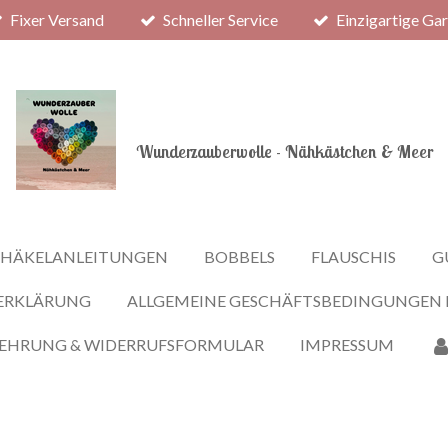
Fixer Versand
Schneller Service
Einzigartige Ga
Wunderzauberwolle - Nähkästchen & Meer
HÄKELANLEITUNGEN
BOBBELS
FLAUSCHIS
G
ERKLÄRUNG
ALLGEMEINE GESCHÄFTSBEDINGUNGEN
LEHRUNG & WIDERRUFSFORMULAR
IMPRESSUM