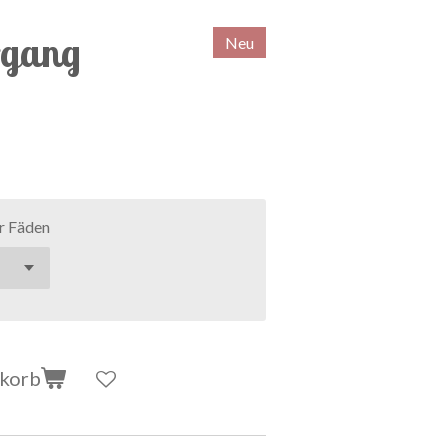
rgang
Neu
r Fäden
nkorb