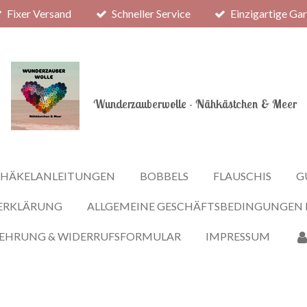
Fixer Versand
Schneller Service
Einzigartige Ga
Wunderzauberwolle - Nähkästchen & Meer
HÄKELANLEITUNGEN
BOBBELS
FLAUSCHIS
G
ERKLÄRUNG
ALLGEMEINE GESCHÄFTSBEDINGUNGEN
LEHRUNG & WIDERRUFSFORMULAR
IMPRESSUM