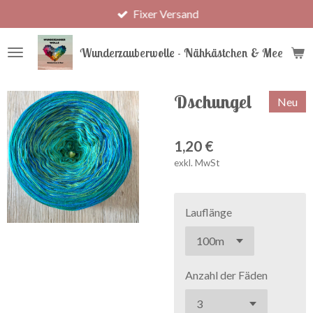
Fixer Versand
Zum
Hauptinhalt
springen
Wunderzauberwolle - Nähkästchen & Meer
Dschungel
Neu
1,20 €
exkl. MwSt
Lauflänge
Anzahl der Fäden