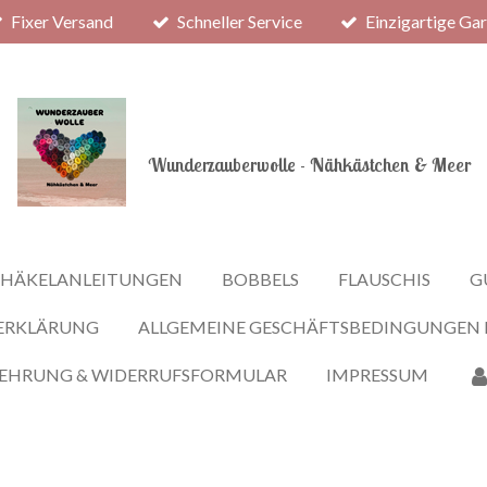
Fixer Versand
Schneller Service
Einzigartige Ga
Wunderzauberwolle - Nähkästchen & Meer
HÄKELANLEITUNGEN
BOBBELS
FLAUSCHIS
G
ERKLÄRUNG
ALLGEMEINE GESCHÄFTSBEDINGUNGEN
LEHRUNG & WIDERRUFSFORMULAR
IMPRESSUM