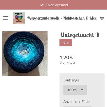
Fixer Versand
Zum
Hauptinhalt
springen
Wunderzauberwolle - Nähkästchen & Meer
Untegetaucht R
Neu
1,20 €
exkl. MwSt
Lauflänge
Anzahl der Fäden