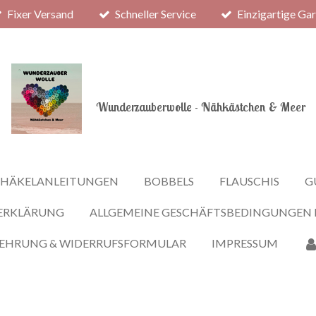
Fixer Versand
Schneller Service
Einzigartige Ga
Wunderzauberwolle - Nähkästchen & Meer
HÄKELANLEITUNGEN
BOBBELS
FLAUSCHIS
G
ERKLÄRUNG
ALLGEMEINE GESCHÄFTSBEDINGUNGEN
LEHRUNG & WIDERRUFSFORMULAR
IMPRESSUM