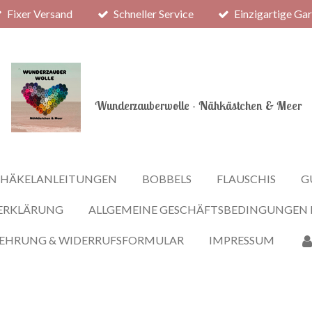
Fixer Versand
Schneller Service
Einzigartige Ga
Wunderzauberwolle - Nähkästchen & Meer
HÄKELANLEITUNGEN
BOBBELS
FLAUSCHIS
G
ERKLÄRUNG
ALLGEMEINE GESCHÄFTSBEDINGUNGEN
LEHRUNG & WIDERRUFSFORMULAR
IMPRESSUM