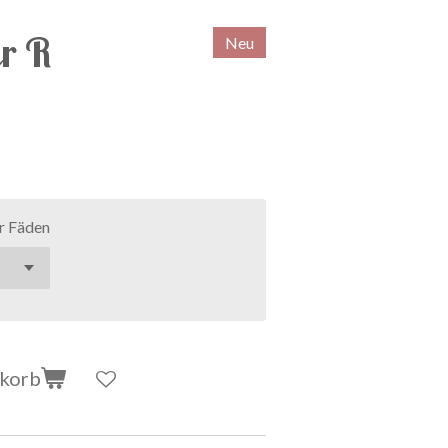
r R
Neu
r Fäden
nkorb