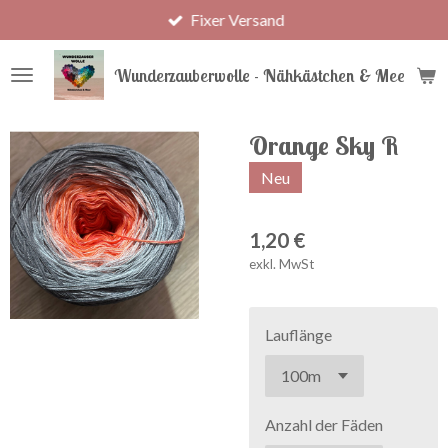
Fixer Versand
Zum
Hauptinhalt
springen
Wunderzauberwolle - Nähkästchen & Meer
Orange Sky R
Neu
1,20 €
exkl. MwSt
Lauflänge
Anzahl der Fäden