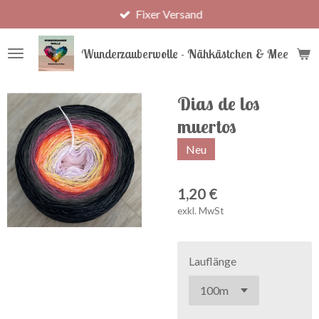
Fixer Versand
Zum
Hauptinhalt
springen
Wunderzauberwolle - Nähkästchen & Meer
Dias de los
muertos
Neu
1,20 €
exkl. MwSt
Lauflänge