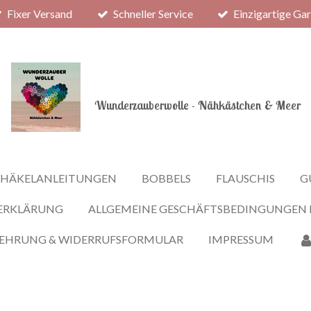
Fixer Versand
Schneller Service
Einzigartige Ga
Wunderzauberwolle - Nähkästchen & Meer
HÄKELANLEITUNGEN
BOBBELS
FLAUSCHIS
G
ERKLÄRUNG
ALLGEMEINE GESCHÄFTSBEDINGUNGEN
LEHRUNG & WIDERRUFSFORMULAR
IMPRESSUM