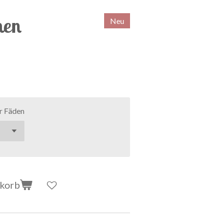
hen
Neu
r Fäden
nkorb