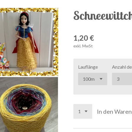
Schneewittc
1,20 €
exkl. MwSt
Lauflänge
Anzahl de
In den Ware