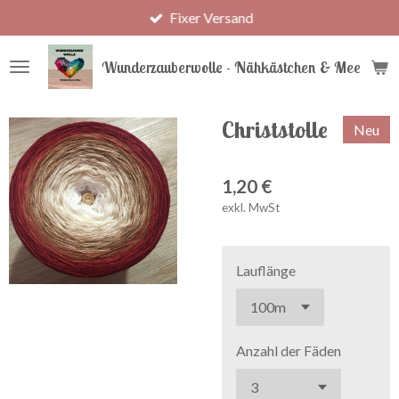
Fixer Versand
Zum
Hauptinhalt
springen
Wunderzauberwolle - Nähkästchen & Meer
Christstolle
Neu
1,20 €
exkl. MwSt
Lauflänge
Anzahl der Fäden