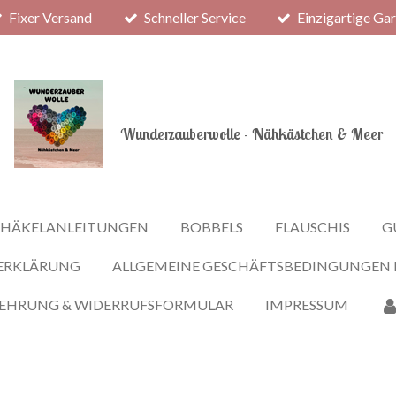
Fixer Versand
Schneller Service
Einzigartige Ga
Wunderzauberwolle - Nähkästchen & Meer
HÄKELANLEITUNGEN
BOBBELS
FLAUSCHIS
G
ERKLÄRUNG
ALLGEMEINE GESCHÄFTSBEDINGUNGEN
LEHRUNG & WIDERRUFSFORMULAR
IMPRESSUM