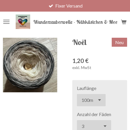
Fixer Versand
Zum
Hauptinhalt
springen
Wunderzauberwolle - Nähkästchen & Meer
Noël
Neu
1,20 €
exkl. MwSt
Lauflänge
Anzahl der Fäden