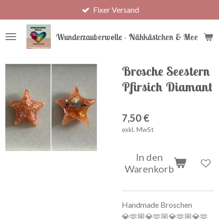
Fixer Versand
Zum
Hauptinhalt
springen
Wunderzauberwolle - Nähkästchen & Meer
Brosche Seestern
Pfirsich Diamant
7,50 €
exkl. MwSt
In den
Warenkorb
Handmade Broschen
💎🫶🏼💎🫶🏼💎🫶🏼💎🫶