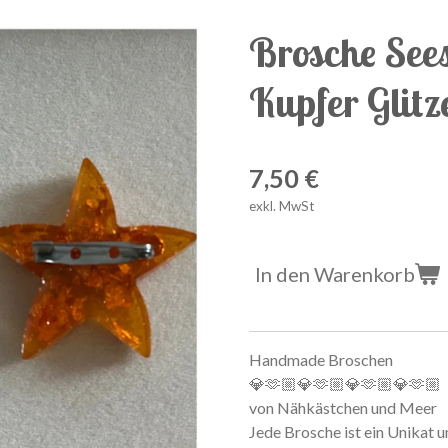
Brosche See
Kupfer Glitz
7,50 €
exkl. MwSt
In den Warenkorb
Handmade Broschen
💎🫶🏼💎🫶🏼💎🫶🏼💎🫶🏼
von Nähkästchen und Meer
Jede Brosche ist ein Unikat 