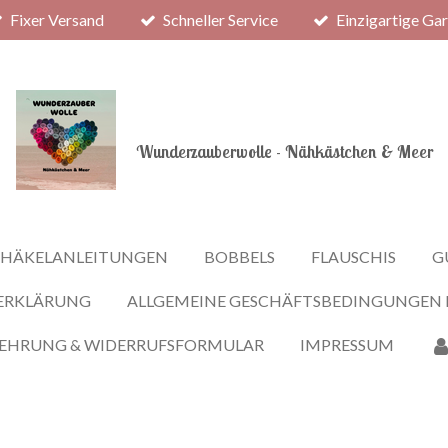
Fixer Versand
Schneller Service
Einzigartige Ga
Wunderzauberwolle - Nähkästchen & Meer
HÄKELANLEITUNGEN
BOBBELS
FLAUSCHIS
G
ERKLÄRUNG
ALLGEMEINE GESCHÄFTSBEDINGUNGEN
LEHRUNG & WIDERRUFSFORMULAR
IMPRESSUM