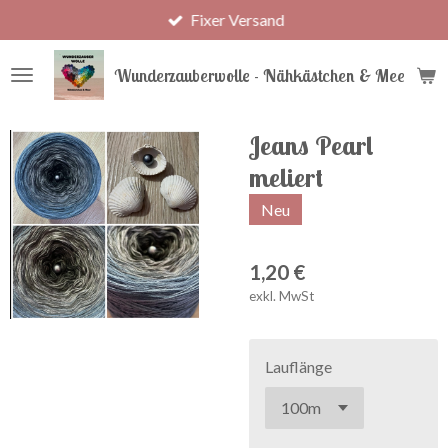
Fixer Versand
Zum
Hauptinhalt
springen
Wunderzauberwolle - Nähkästchen & Meer
Jeans Pearl
meliert
Neu
1,20 €
exkl. MwSt
Lauflänge