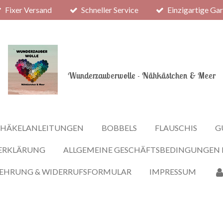
Fixer Versand
Schneller Service
Einzigartige Ga
Wunderzauberwolle - Nähkästchen & Meer
HÄKELANLEITUNGEN
BOBBELS
FLAUSCHIS
G
ERKLÄRUNG
ALLGEMEINE GESCHÄFTSBEDINGUNGEN
LEHRUNG & WIDERRUFSFORMULAR
IMPRESSUM