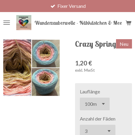
Fixer Versand
Zum
Hauptinhalt
springen
Wunderzauberwolle - Nähkästchen & Meer
Crazy Spring
Neu
1,20 €
exkl. MwSt
Lauflänge
Anzahl der Fäden