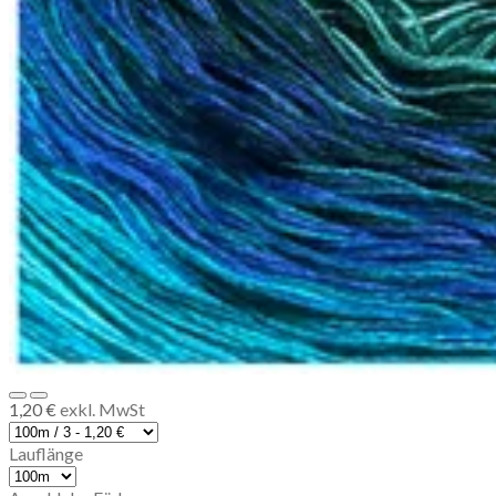
1,20 €
exkl. MwSt
Lauflänge