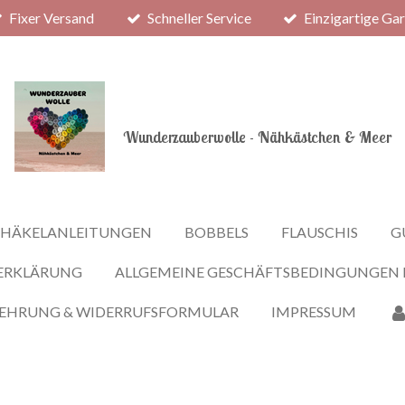
Fixer Versand
Schneller Service
Einzigartige Ga
Wunderzauberwolle - Nähkästchen & Meer
HÄKELANLEITUNGEN
BOBBELS
FLAUSCHIS
G
ERKLÄRUNG
ALLGEMEINE GESCHÄFTSBEDINGUNGEN
LEHRUNG & WIDERRUFSFORMULAR
IMPRESSUM