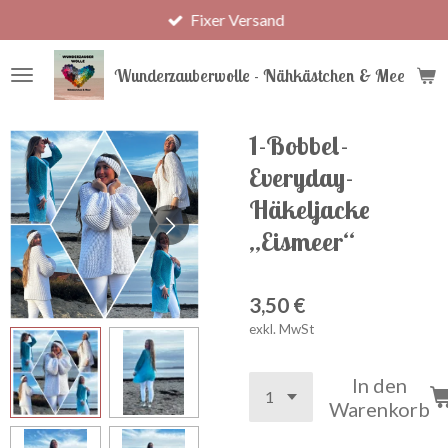
Fixer Versand
Zum
Hauptinhalt
springen
Wunderzauberwolle - Nähkästchen & Meer
1-Bobbel-
Everyday-
Häkeljacke
„Eismeer“
3,50 €
exkl. MwSt
In den
Warenkorb