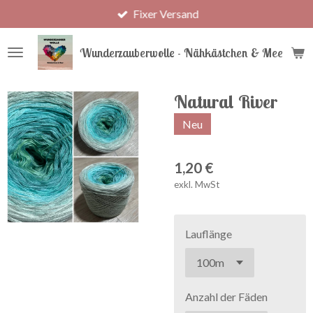
Fixer Versand
Zum
Hauptinhalt
springen
Wunderzauberwolle - Nähkästchen & Meer
Natural River
Neu
1,20 €
exkl. MwSt
Lauflänge
Anzahl der Fäden