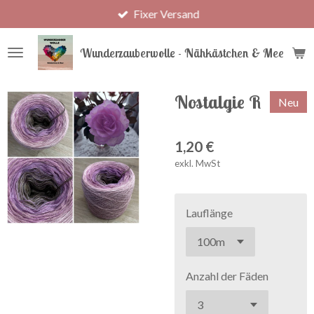
Fixer Versand
Zum
Hauptinhalt
springen
Wunderzauberwolle - Nähkästchen & Meer
Nostalgie R
Neu
1,20 €
exkl. MwSt
Lauflänge
Anzahl der Fäden