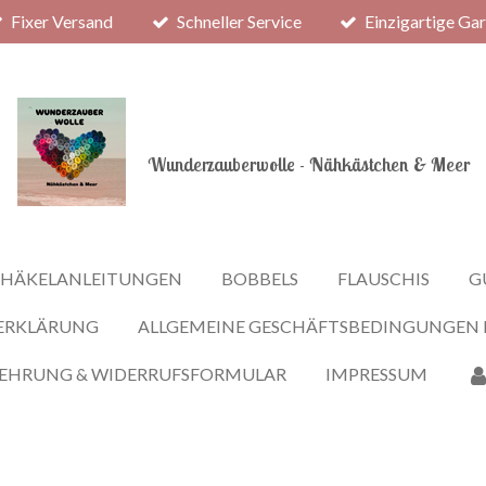
Fixer Versand
Schneller Service
Einzigartige Ga
Wunderzauberwolle - Nähkästchen & Meer
HÄKELANLEITUNGEN
BOBBELS
FLAUSCHIS
G
ERKLÄRUNG
ALLGEMEINE GESCHÄFTSBEDINGUNGEN
LEHRUNG & WIDERRUFSFORMULAR
IMPRESSUM