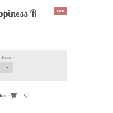
piness R
Neu
r Fäden
nkorb