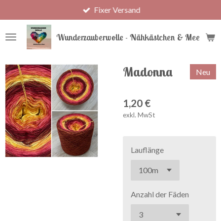
Fixer Versand
Zum
Hauptinhalt
springen
Wunderzauberwolle - Nähkästchen & Meer
Madonna
Neu
1,20 €
exkl. MwSt
Lauflänge
Anzahl der Fäden