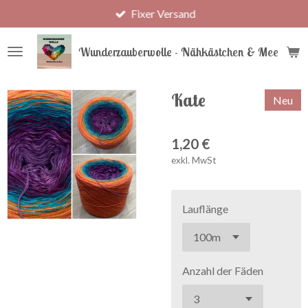
Fixer Versand
Zum
Hauptinhalt
springen
Wunderzauberwolle - Nähkästchen & Meer
Kate
Neu
1,20 €
exkl. MwSt
Lauflänge
Anzahl der Fäden