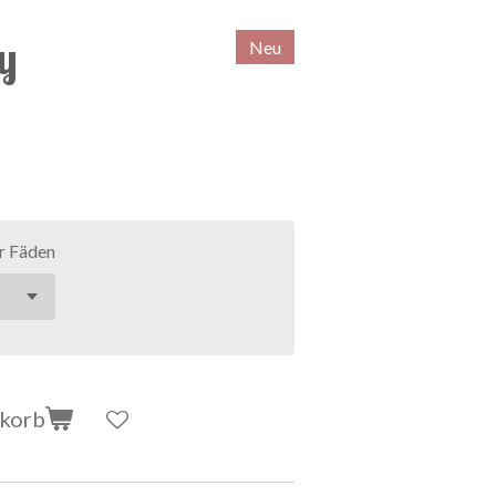
y
Neu
r Fäden
nkorb