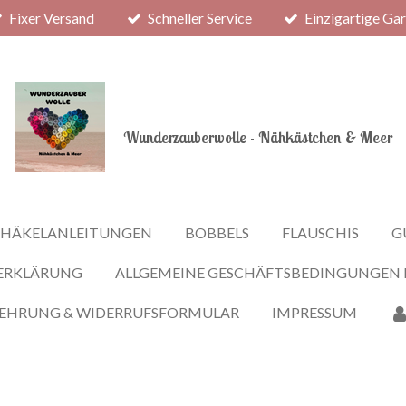
Fixer Versand
Schneller Service
Einzigartige Ga
Wunderzauberwolle - Nähkästchen & Meer
HÄKELANLEITUNGEN
BOBBELS
FLAUSCHIS
G
ERKLÄRUNG
ALLGEMEINE GESCHÄFTSBEDINGUNGEN
LEHRUNG & WIDERRUFSFORMULAR
IMPRESSUM