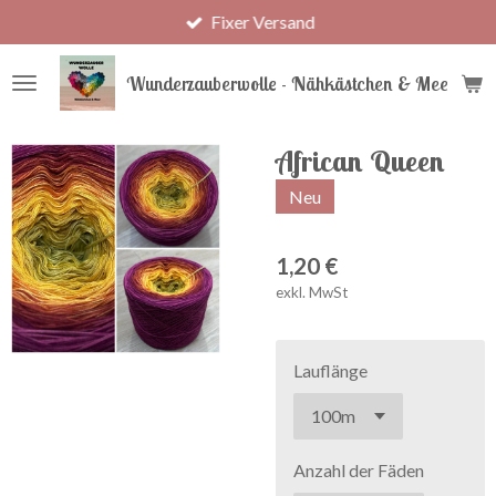
Fixer Versand
Zum
Hauptinhalt
springen
Wunderzauberwolle - Nähkästchen & Meer
African Queen
Neu
1,20 €
exkl. MwSt
Lauflänge
Anzahl der Fäden