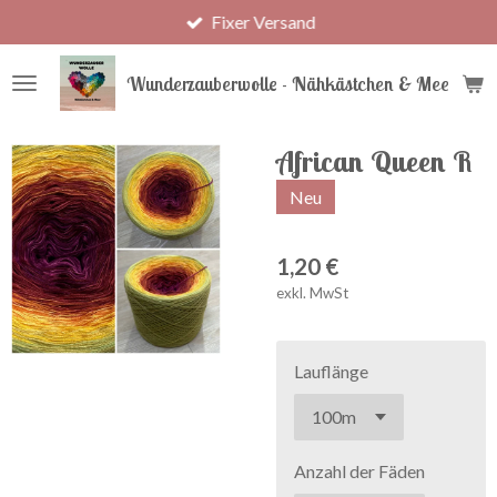
Fixer Versand
Zum
Hauptinhalt
springen
Wunderzauberwolle - Nähkästchen & Meer
African Queen R
Neu
1,20 €
exkl. MwSt
Lauflänge
Anzahl der Fäden