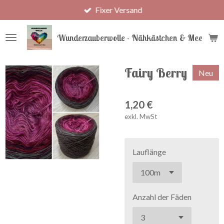
Fixer Versand
Zum
Hauptinhalt
springen
Wunderzauberwolle - Nähkästchen & Meer
Fairy Berry
Neu
1,20 €
exkl. MwSt
Lauflänge
Anzahl der Fäden