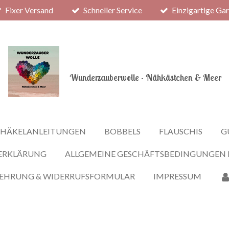
Fixer Versand
Schneller Service
Einzigartige Ga
Wunderzauberwolle - Nähkästchen & Meer
HÄKELANLEITUNGEN
BOBBELS
FLAUSCHIS
G
ERKLÄRUNG
ALLGEMEINE GESCHÄFTSBEDINGUNGEN
LEHRUNG & WIDERRUFSFORMULAR
IMPRESSUM