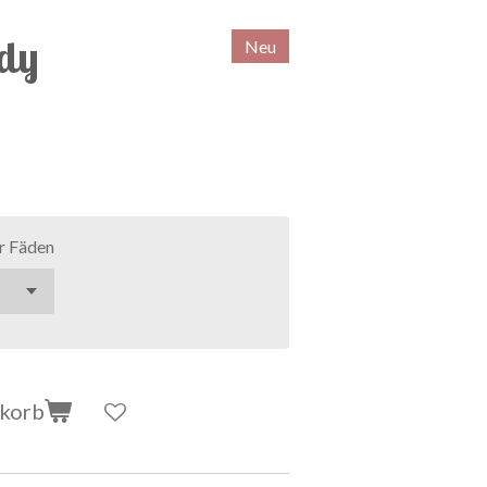
dy
Neu
r Fäden
nkorb