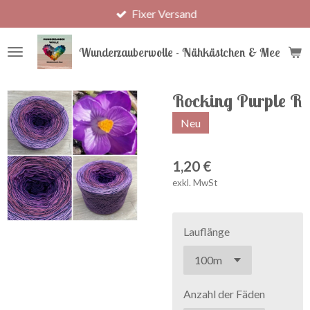
Fixer Versand
Zum
Hauptinhalt
springen
Wunderzauberwolle - Nähkästchen & Meer
Rocking Purple R
Neu
1,20 €
exkl. MwSt
Lauflänge
Anzahl der Fäden