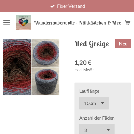
Fixer Versand
Zum
Hauptinhalt
springen
Wunderzauberwolle - Nähkästchen & Meer
Red Greige
Neu
1,20 €
exkl. MwSt
Lauflänge
Anzahl der Fäden