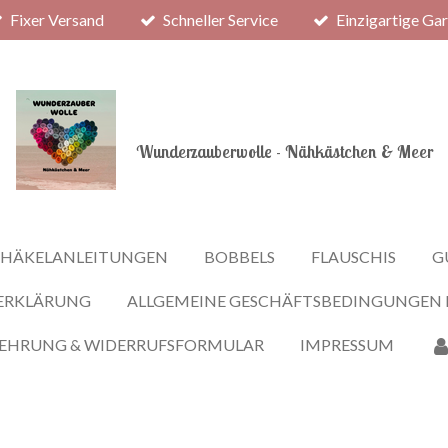
Fixer Versand
Schneller Service
Einzigartige Ga
Wunderzauberwolle - Nähkästchen & Meer
HÄKELANLEITUNGEN
BOBBELS
FLAUSCHIS
G
ERKLÄRUNG
ALLGEMEINE GESCHÄFTSBEDINGUNGEN
LEHRUNG & WIDERRUFSFORMULAR
IMPRESSUM