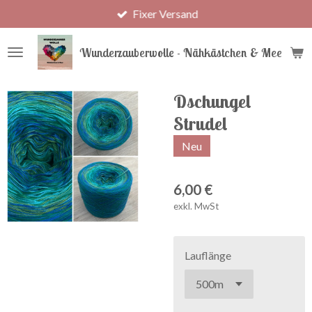
Fixer Versand
Zum
Hauptinhalt
springen
Wunderzauberwolle - Nähkästchen & Meer
Dschungel
Strudel
Neu
6,00 €
exkl. MwSt
Lauflänge