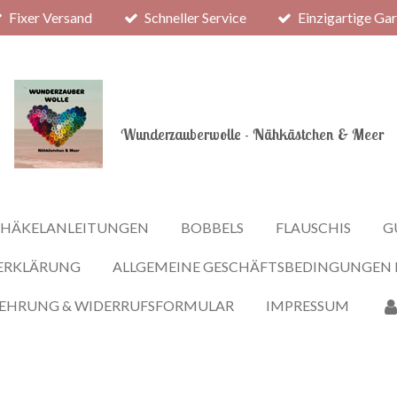
Fixer Versand
Schneller Service
Einzigartige Ga
Wunderzauberwolle - Nähkästchen & Meer
HÄKELANLEITUNGEN
BOBBELS
FLAUSCHIS
G
ERKLÄRUNG
ALLGEMEINE GESCHÄFTSBEDINGUNGEN
LEHRUNG & WIDERRUFSFORMULAR
IMPRESSUM