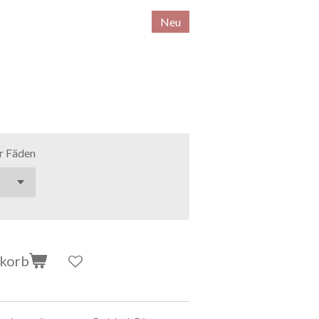
Neu
r Fäden
nkorb