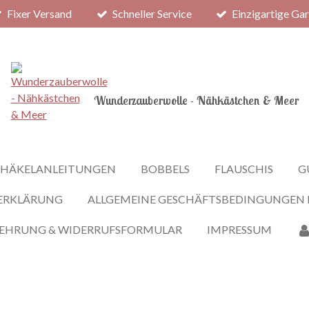
Fixer Versand
Schneller Service
Einzigartige Ga
Wunderzauberwolle - Nähkästchen & Meer
HÄKELANLEITUNGEN
BOBBELS
FLAUSCHIS
G
ERKLÄRUNG
ALLGEMEINE GESCHÄFTSBEDINGUNGEN
LEHRUNG & WIDERRUFSFORMULAR
IMPRESSUM