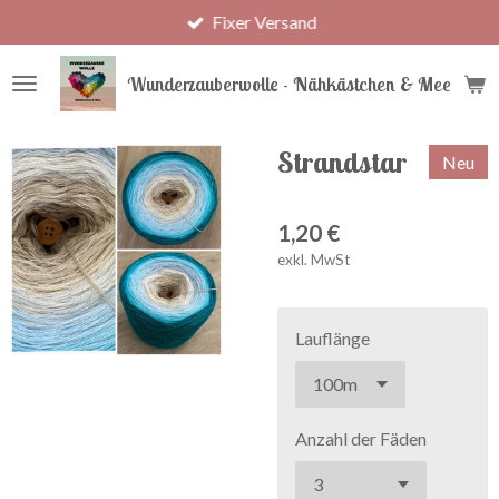
Fixer Versand
Zum
Hauptinhalt
springen
Wunderzauberwolle - Nähkästchen & Meer
Strandstar
Neu
1,20 €
exkl. MwSt
Lauflänge
Anzahl der Fäden