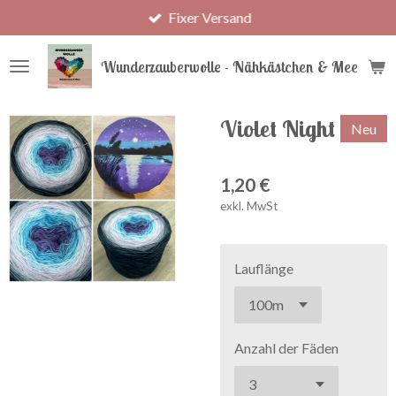
Fixer Versand
Zum
Hauptinhalt
springen
Wunderzauberwolle - Nähkästchen & Meer
Violet Night
Neu
1,20 €
exkl. MwSt
Lauflänge
Anzahl der Fäden