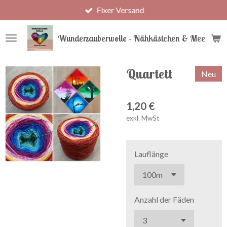
Fixer Versand
Zum
Hauptinhalt
springen
Wunderzauberwolle - Nähkästchen & Meer
Quartett
Neu
1,20 €
exkl. MwSt
Lauflänge
Anzahl der Fäden