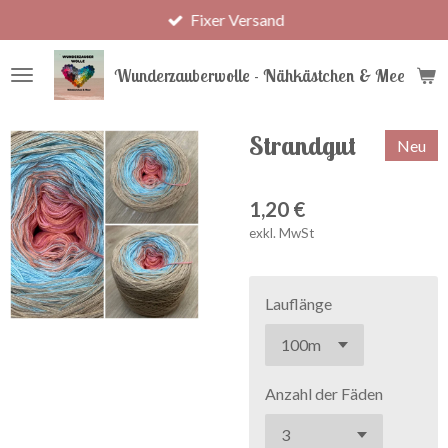
Fixer Versand
Zum
Hauptinhalt
springen
Wunderzauberwolle - Nähkästchen & Meer
Strandgut
Neu
1,20 €
exkl. MwSt
Lauflänge
Anzahl der Fäden