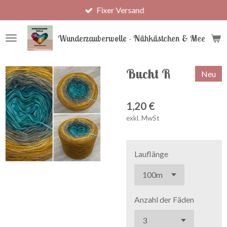
Fixer Versand
Zum
Hauptinhalt
springen
Wunderzauberwolle - Nähkästchen & Meer
Bucht R
Neu
1,20 €
exkl. MwSt
Lauflänge
Anzahl der Fäden