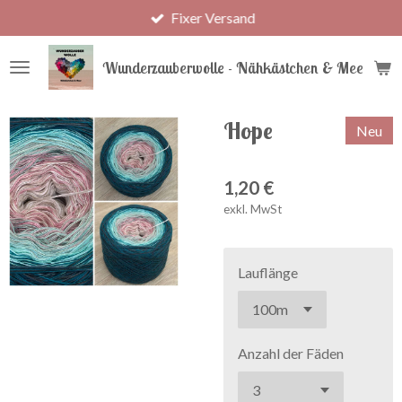
Fixer Versand
Zum
Hauptinhalt
springen
Wunderzauberwolle - Nähkästchen & Meer
Hope
Neu
1,20 €
exkl. MwSt
Lauflänge
Anzahl der Fäden